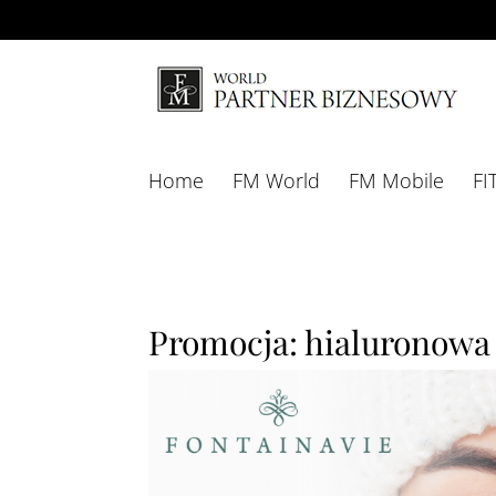
Home
FM World
FM Mobile
FI
Promocja: hialuronowa 