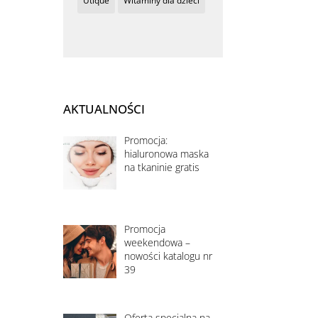
Utique
Witaminy dla dzieci
AKTUALNOŚCI
Promocja:
hialuronowa maska
na tkaninie gratis
Promocja
weekendowa –
nowości katalogu nr
39
Oferta specjalna na