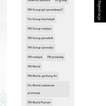
Federico Mahora
fm group
Rejestracja
FM Group jak sprzedawać?
Fm Group kosmetyki
FM Group makijaż
FM Group poradnik
FM Group sprzedaż
FM makijaż
FM produkty
FM World
FM World. perfumy fm
Fm World codzienne
promocje
FM World Poznań