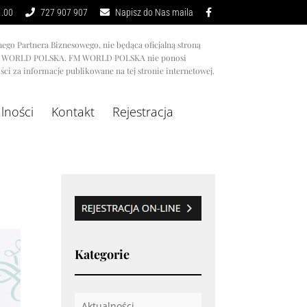
1.00
727 907 907
Napisz do Nas maila
nego Partnera Biznesowego, nie będąca oficjalną stroną
M WORLD POLSKA. FM WORLD POLSKA nie ponosi
ci za informacje publikowane na tej stronie internetowej.
lności
Kontakt
Rejestracja
Kategorie
Aktualności