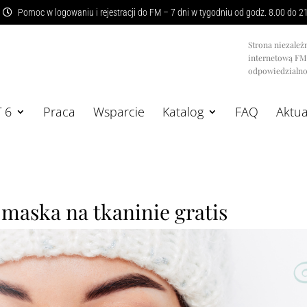
Pomoc w logowaniu i rejestracji do FM – 7 dni w tygodniu od godz. 8.00 do 2
Strona niezależ
internetową F
odpowiedzialnoś
T 6
Praca
Wsparcie
Katalog
FAQ
Aktua
maska na tkaninie gratis