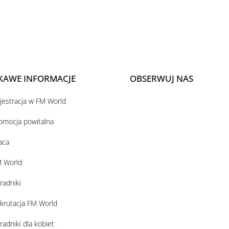
KAWE INFORMACJE
OBSERWUJ NAS
jestracja w FM World
omocja powitalna
aca
 World
radniki
krutacja FM World
radniki dla kobiet