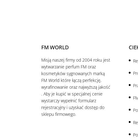
FM WORLD
CIE
Misją naszej firmy od 2004 roku jest
Re
wytwarzanie perfum FM oraz
Pr
kosmetyków sygnowanych marką
FM World które łączą perfekcję,
Pr
wyrafinowanie oraz najwyższą jakość
. Aby je kupić w specjalnej cenie
FM
wystarczy wypełnić formularz
rejestracyjny i uzyskać dostęp do
Po
sklepu firmowego.
Re
Po