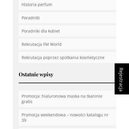
Historia perfum
Poradniki
Poradniki dla kobiet
Rekrutacja FM World
Rekrutacja poprzez spotkania kosmetyczne
Rejestracja
Ostatnie wpisy
Promocja: hialuronowa maska na tkaninie
gratis
Promocja weekendowa – nowości katalogu nr
39