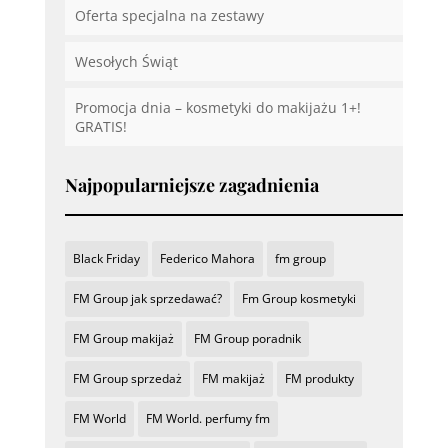
Oferta specjalna na zestawy
Wesołych Świąt
Promocja dnia – kosmetyki do makijażu 1+!
GRATIS!
Najpopularniejsze zagadnienia
Black Friday
Federico Mahora
fm group
FM Group jak sprzedawać?
Fm Group kosmetyki
FM Group makijaż
FM Group poradnik
FM Group sprzedaż
FM makijaż
FM produkty
FM World
FM World. perfumy fm