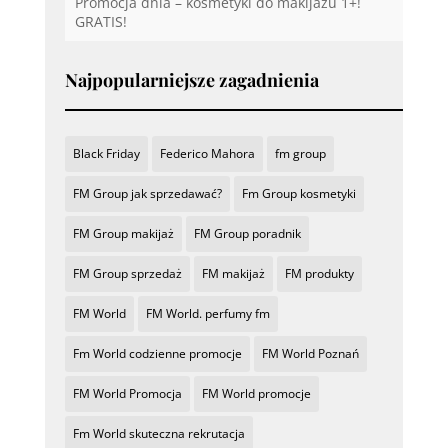
Promocja dnia – kosmetyki do makijażu 1+!
GRATIS!
Najpopularniejsze zagadnienia
Black Friday
Federico Mahora
fm group
FM Group jak sprzedawać?
Fm Group kosmetyki
FM Group makijaż
FM Group poradnik
FM Group sprzedaż
FM makijaż
FM produkty
FM World
FM World. perfumy fm
Fm World codzienne promocje
FM World Poznań
FM World Promocja
FM World promocje
Fm World skuteczna rekrutacja