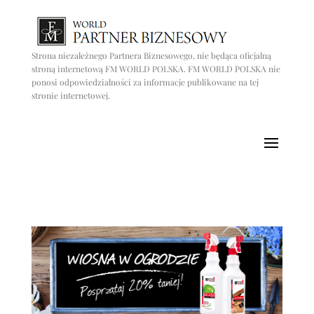
Strona niezależnego Partnera Biznesowego, nie będąca oficjalną
stroną internetową FM WORLD POLSKA. FM WORLD POLSKA nie
ponosi odpowiedzialności za informacje publikowane na tej
stronie internetowej.