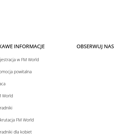
KAWE INFORMACJE
OBSERWUJ NAS
jestracja w FM World
omocja powitalna
aca
 World
radniki
krutacja FM World
radniki dla kobiet