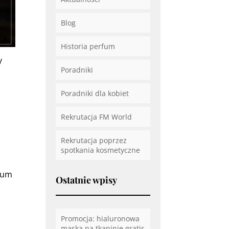
Blog
Historia perfum
y
Poradniki
Poradniki dla kobiet
Rekrutacja FM World
Rekrutacja poprzez
spotkania kosmetyczne
rfum
Ostatnie wpisy
Promocja: hialuronowa
maska na tkaninie gratis