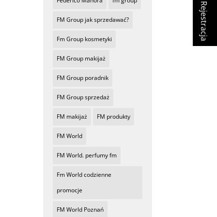
Federico Mahora
fm group
Rejestracja
FM Group jak sprzedawać?
Fm Group kosmetyki
FM Group makijaż
FM Group poradnik
FM Group sprzedaż
FM makijaż
FM produkty
FM World
FM World. perfumy fm
Fm World codzienne
promocje
FM World Poznań