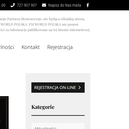
1.00
727 907 907
Napisz do Nas maila
nego Partnera Biznesowego, nie będąca oficjalną stroną
M WORLD POLSKA. FM WORLD POLSKA nie ponosi
ci za informacje publikowane na tej stronie internetowej.
lności
Kontakt
Rejestracja
Kategorie
Aktualności