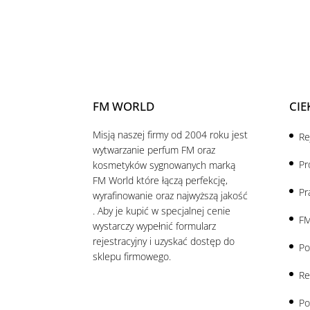
FM WORLD
CIE
Misją naszej firmy od 2004 roku jest
Re
wytwarzanie perfum FM oraz
Pr
kosmetyków sygnowanych marką
FM World które łączą perfekcję,
Pr
wyrafinowanie oraz najwyższą jakość
. Aby je kupić w specjalnej cenie
FM
wystarczy wypełnić formularz
rejestracyjny i uzyskać dostęp do
Po
sklepu firmowego.
Re
Po