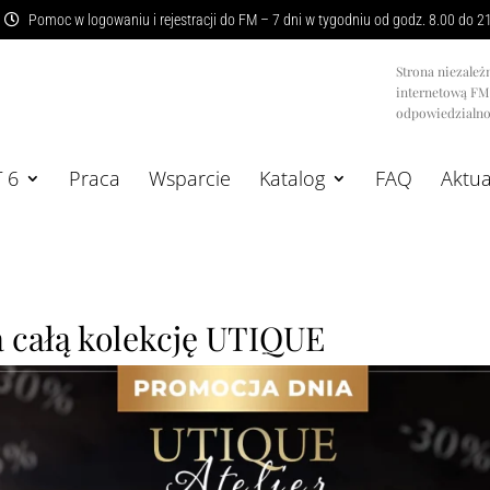
Pomoc w logowaniu i rejestracji do FM – 7 dni w tygodniu od godz. 8.00 do 2
Strona niezależ
internetową F
odpowiedzialnoś
T 6
Praca
Wsparcie
Katalog
FAQ
Aktua
 całą kolekcję UTIQUE