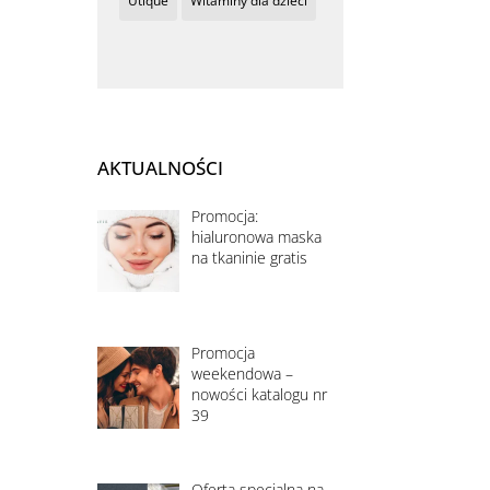
Utique
Witaminy dla dzieci
AKTUALNOŚCI
Promocja:
hialuronowa maska
na tkaninie gratis
Promocja
weekendowa –
nowości katalogu nr
39
Oferta specjalna na