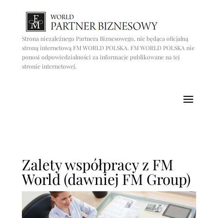
Strona niezależnego Partnera Biznesowego, nie będąca oficjalną
stroną internetową FM WORLD POLSKA. FM WORLD POLSKA nie
ponosi odpowiedzialności za informacje publikowane na tej
stronie internetowej.
Zalety współpracy z FM
World (dawniej FM Group)