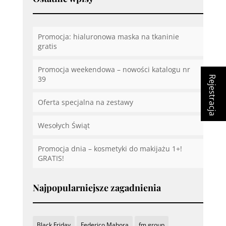
Promocja: hialuronowa maska na tkaninie
gratis
Promocja weekendowa – nowości katalogu nr
Rejestracja
39
Oferta specjalna na zestawy
Wesołych Świąt
Promocja dnia – kosmetyki do makijażu 1+!
GRATIS!
Najpopularniejsze zagadnienia
Black Friday
Federico Mahora
fm group