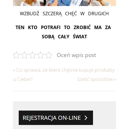
WZBUDŹ SZCZERĄ CHĘĆ W DRUGICH
TEN KTO POTRAFI TO ZROBIĆ MA ZA
SOBĄ CAŁY ŚWIAT
Oceń wpis post
«
Co sprawia, że klient chętnie kupuje produkty
u Ciebie?
Sześć sposobów
»