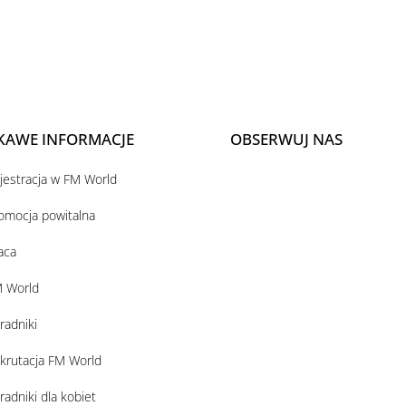
KAWE INFORMACJE
OBSERWUJ NAS
jestracja w FM World
omocja powitalna
aca
 World
radniki
krutacja FM World
radniki dla kobiet