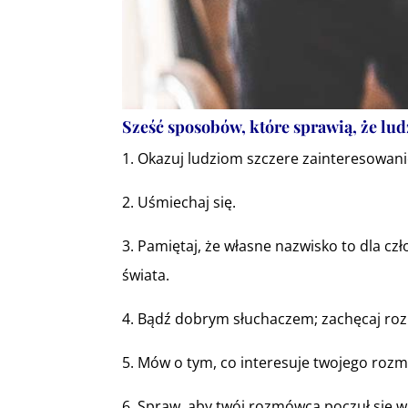
Sześć sposobów, które sprawią, że lud
1. Okazuj ludziom szczere zainteresowani
2. Uśmiechaj się.
3. Pamiętaj, że własne nazwisko to dla cz
świata.
4. Bądź dobrym słuchaczem; zachęcaj ro
5. Mów o tym, co interesuje twojego roz
6. Spraw, aby twój rozmówca poczuł się wa