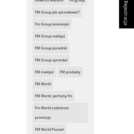
Federico Mahora
fm group
Rejestracja
FM Group jak sprzedawać?
Fm Group kosmetyki
FM Group makijaż
FM Group poradnik
FM Group sprzedaż
FM makijaż
FM produkty
FM World
FM World. perfumy fm
Fm World codzienne
promocje
FM World Poznań