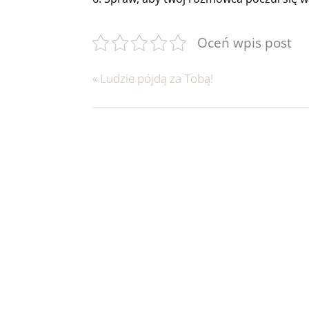
Oceń wpis post
«
Ludzie pójdą za Tobą!