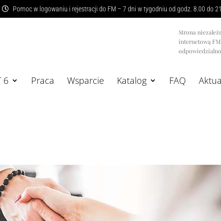
Pomoc w logowaniu i rejestracji do FM – 7 dni w tygodniu od godz. 8.00 do 2
Strona niezależ
internetową F
odpowiedzialnoś
T 6
Praca
Wsparcie
Katalog
FAQ
Aktua