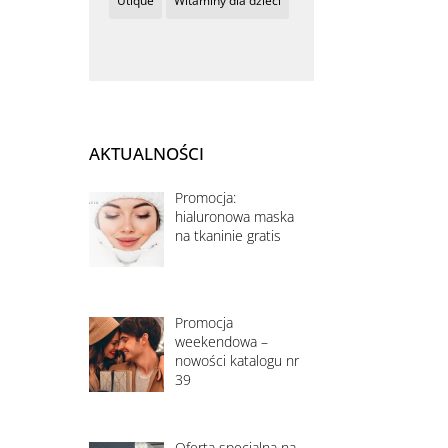
Utique
Witaminy dla dzieci
AKTUALNOŚCI
Promocja:
hialuronowa maska
na tkaninie gratis
Promocja
weekendowa –
nowości katalogu nr
39
Oferta specjalna na