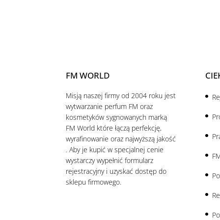
FM WORLD
CIE
Misją naszej firmy od 2004 roku jest
Re
wytwarzanie perfum FM oraz
Pr
kosmetyków sygnowanych marką
FM World które łączą perfekcję,
Pr
wyrafinowanie oraz najwyższą jakość
. Aby je kupić w specjalnej cenie
FM
wystarczy wypełnić formularz
rejestracyjny i uzyskać dostęp do
Po
sklepu firmowego.
Re
Po