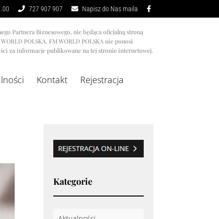
1.00
727 907 907
Napisz do Nas maila
nego Partnera Biznesowego, nie będąca oficjalną stroną
M WORLD POLSKA. FM WORLD POLSKA nie ponosi
ci za informacje publikowane na tej stronie internetowej.
lności
Kontakt
Rejestracja
Kategorie
Aktualności