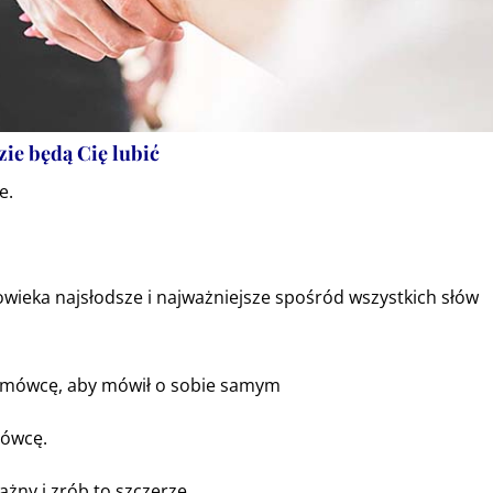
zie będą Cię lubić
e.
łowieka najsłodsze i najważniejsze spośród wszystkich słów
zmówcę, aby mówił o sobie samym
mówcę.
żny i zrób to szczerze..