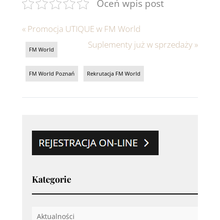
Oceń wpis post
«
Promocja UTIQUE w FM World
Suplementy już w sprzedaży
»
FM World
FM World Poznań
Rekrutacja FM World
Kategorie
Aktualności