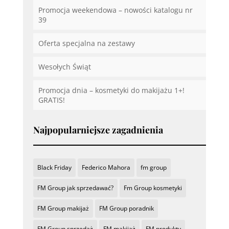
Promocja weekendowa – nowości katalogu nr
39
Oferta specjalna na zestawy
Wesołych Świąt
Promocja dnia – kosmetyki do makijażu 1+!
GRATIS!
Najpopularniejsze zagadnienia
Black Friday
Federico Mahora
fm group
FM Group jak sprzedawać?
Fm Group kosmetyki
FM Group makijaż
FM Group poradnik
FM Group sprzedaż
FM makijaż
FM produkty